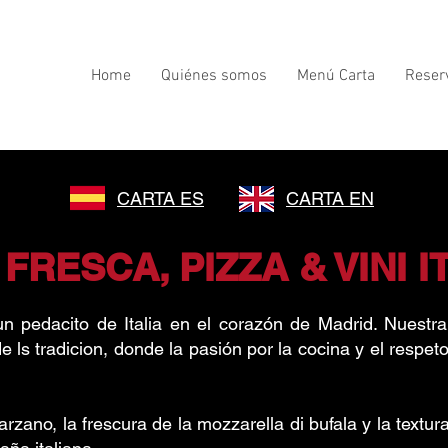
Home
Quiénes somos
Menú Carta
Reser
CARTA ES
CARTA EN
FRESCA, PIZZA & VINI I
un pedacito de Italia en el corazón de Madrid. Nuestr
e ls tradicion,
donde la pasión por la cocina y el respeto
zano, la frescura de la mozzarella di bufala y la textur